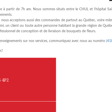
 à partir de 7h am. Nous sommes situés entre le CHUL et l’hôpital Sai
ssements.
le, nous acceptons aussi des commandes de partout au Québec, voire même à
mi, un client ou toute autre personne habitant la grande région de Québe
ofessionnel de conception et de livraison de bouquets de fleurs.
renseignements sur nos services, communiquez avec nous au numéro
(41
c!
S 4P2